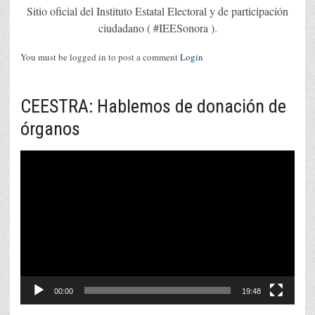
Sitio oficial del Instituto Estatal Electoral y de participación
ciudadano ( #IEESonora ).
You must be logged in to post a comment
Login
CEESTRA: Hablemos de donación de
órganos
Reproductor
de
vídeo
00:00
19:48