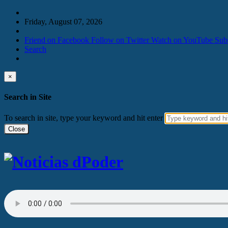
Friday, August 07, 2026
Friend on Facebook
Follow on Twitter
Watch on YouTube
Sub
Search
×
Search in Site
To search in site, type your keyword and hit enter
Close