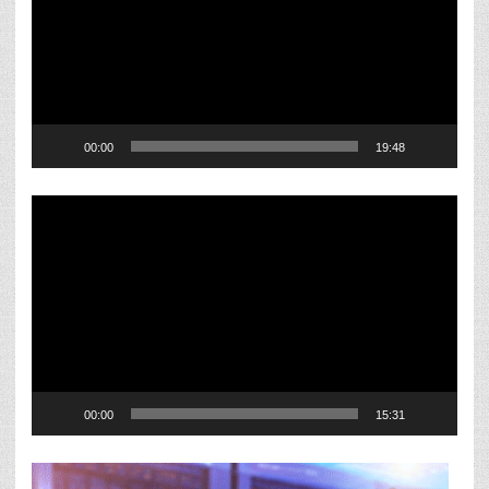
00:00
19:48
Reproductor
de
vídeo
00:00
15:31