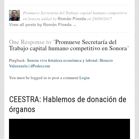
Promueve Secretaría del Trabajo capital humano competitivo
en Sonora
added by
on
29/09/2017
Román Pineda
View all posts by Román Pineda →
One Response to "
Promueve Secretaría del
Trabajo capital humano competitivo en Sonora
"
Pingback:
Sonora vive fortaleza económica y laboral: Horacio
Valenzuela | dPoder.com
You must be logged in to post a comment
Login
CEESTRA: Hablemos de donación de
órganos
Reproductor
de
vídeo