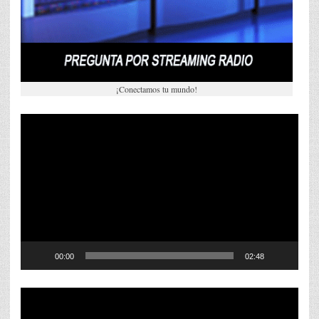
¡Conectamos tu mundo!
Reproductor
de
vídeo
00:00
02:48
Reproductor
de