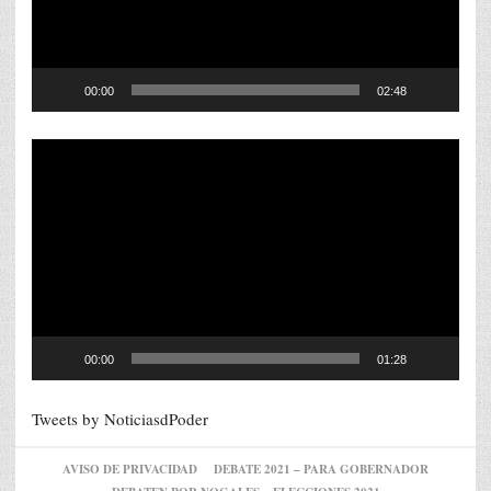
00:00
02:48
Reproductor
de
vídeo
00:00
01:28
Tweets by NoticiasdPoder
AVISO DE PRIVACIDAD
DEBATE 2021 – PARA GOBERNADOR