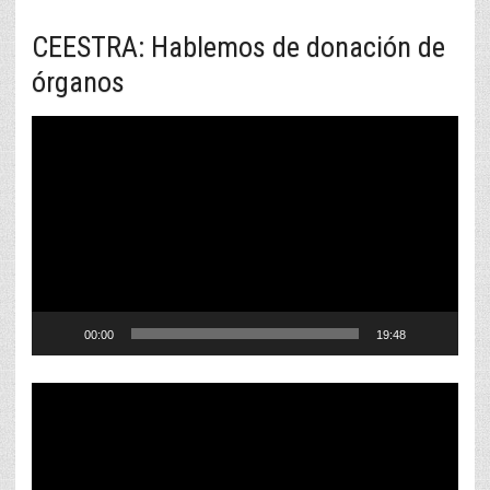
CEESTRA: Hablemos de donación de
órganos
Reproductor
de
vídeo
00:00
19:48
Reproductor
de
vídeo