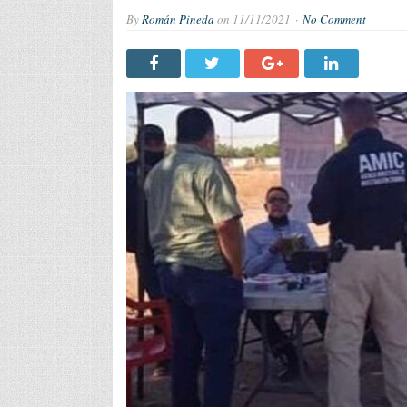
By
Román Pineda
on
11/11/2021
No Comment