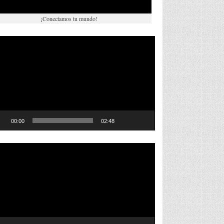
¡Conectamos tu mundo!
roductor
eo
00:00
02:48
roductor
eo