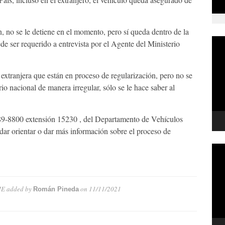
n, no se le detiene en el momento, pero sí queda dentro de la
Rep
e ser requerido a entrevista por el Agente del Ministerio
de
víd
xtranjera que están en proceso de regularización, pero no se
rio nacional de manera irregular, sólo se le hace saber al
89-8800 extensión 15230 , del Departamento de Vehículos
ar orientar o dar más información sobre el proceso de
Rep
de
víd
JE
added by
on
11/11/2021
Román Pineda