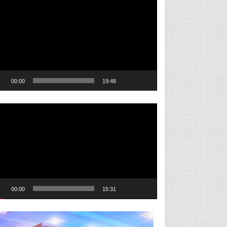
eo
00:00
19:48
roductor
eo
00:00
15:31