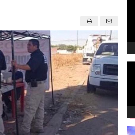
de
víd
Rep
de
víd