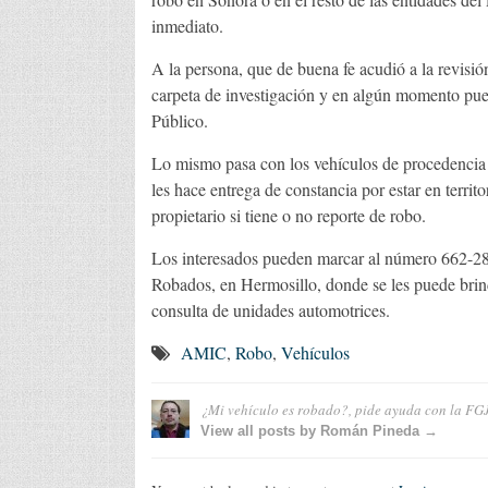
inmediato.
A la persona, que de buena fe acudió a la revisió
carpeta de investigación y en algún momento pued
Público.
Lo mismo pasa con los vehículos de procedencia e
les hace entrega de constancia por estar en territo
propietario si tiene o no reporte de robo.
Los interesados pueden marcar al número 662-2
Robados, en Hermosillo, donde se les puede brind
consulta de unidades automotrices.
AMIC
,
Robo
,
Vehículos
¿Mi vehículo es robado?, pide ayuda con la FG
View all posts by Román Pineda →