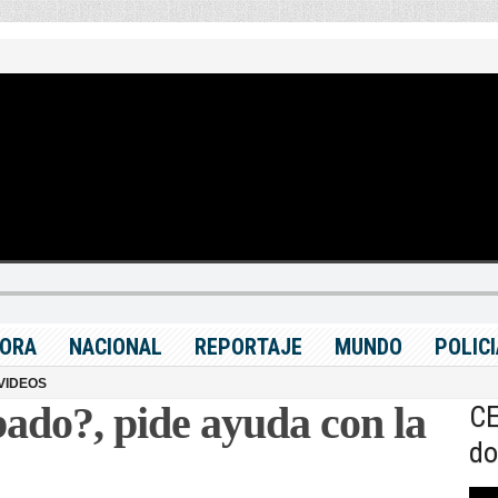
ORA
NACIONAL
REPORTAJE
MUNDO
POLIC
VIDEOS
bado?, pide ayuda con la
CE
do
Rep