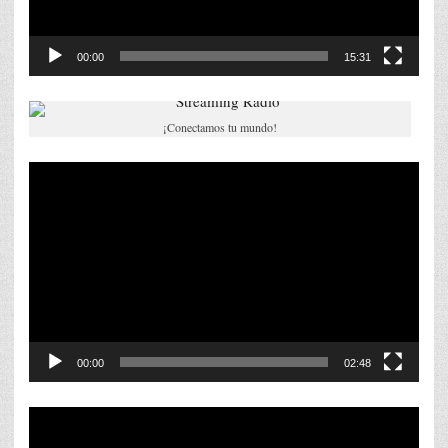
00:00
15:31
¡Conectamos tu mundo!
Reproductor
de
vídeo
00:00
02:48
Reproductor
de