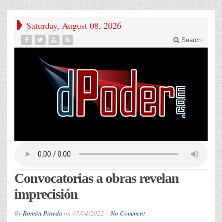
Saturday, August 08, 2026
Search
Convocatorias a obras revelan
imprecisión
By
Román Pineda
on
07/04/2022
No Comment