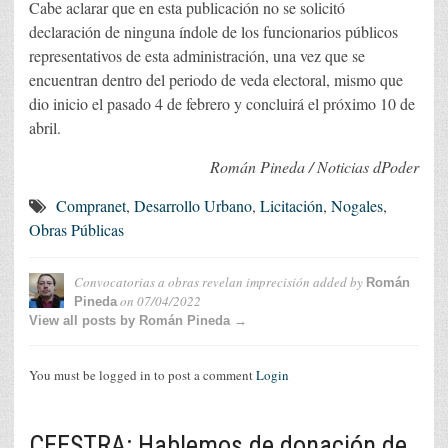
Cabe aclarar que en esta publicación no se solicitó
declaración de ninguna índole de los funcionarios públicos
representativos de esta administración, una vez que se
encuentran dentro del periodo de veda electoral, mismo que
dio inicio el pasado 4 de febrero y concluirá el próximo 10 de
abril.
Román Pineda / Noticias dPoder
Compranet
,
Desarrollo Urbano
,
Licitación
,
Nogales
,
Obras Públicas
Convocatorias a obras revelan imprecisión
added by
Román
on
07/04/2022
Pineda
View all posts by Román Pineda →
You must be logged in to post a comment
Login
CEESTRA: Hablemos de donación de