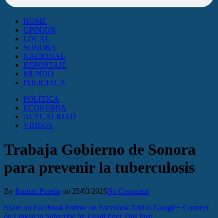
HOME
OPINION
LOCAL
SONORA
NACIONAL
REPORTAJE
MUNDO
POLICIACA
POLÍTICA
ECONOMIA
ACTUALIDAD
VIDEOS
Trabaja Gobierno de Sonora
para prevenir la tuberculosis
By
Román Pineda
on
25/03/2025
No Comment
Share on Facebook
Follow on Facebook
Add to Google+
Connect
on Linked in
Subscribe by Email
Print This Post