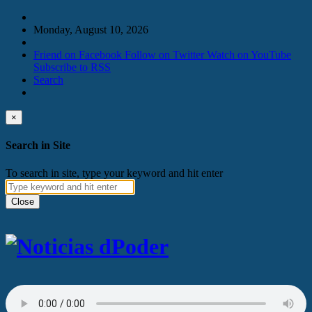
Monday, August 10, 2026
Friend on Facebook
Follow on Twitter
Watch on YouTube
Subscribe to RSS
Search
×
Search in Site
To search in site, type your keyword and hit enter
Close