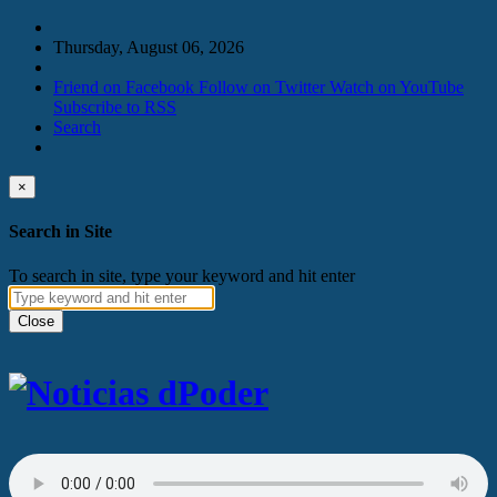
Thursday, August 06, 2026
Friend on Facebook
Follow on Twitter
Watch on YouTube
Subscribe to RSS
Search
×
Search in Site
To search in site, type your keyword and hit enter
Close