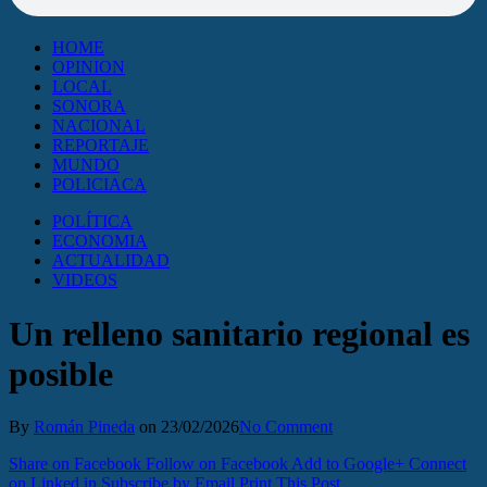
HOME
OPINION
LOCAL
SONORA
NACIONAL
REPORTAJE
MUNDO
POLICIACA
POLÍTICA
ECONOMIA
ACTUALIDAD
VIDEOS
Un relleno sanitario regional es
posible
By
Román Pineda
on
23/02/2026
No Comment
Share on Facebook
Follow on Facebook
Add to Google+
Connect
on Linked in
Subscribe by Email
Print This Post