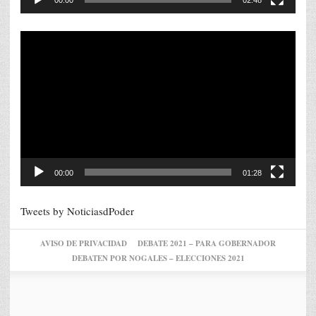
00:00
02:48
Reproductor
de
vídeo
00:00
01:28
Tweets by NoticiasdPoder
AVISO DE PRIVACIDAD
DEBATE 2021 – PARA GOBERNADOR
DEBATEN POR NOGALES – ELECCIONES 2021