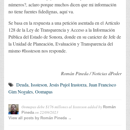
números?, aclaro porque muchos dicen que mi información
no tiene fuentes fidedignas, aquí va.
Se basa en la respuesta a una petición asentada en el Artículo
128 de la Ley de Transparencia y Acceso a la Información
Pública del Estado de Sonora, donde en su carácter de Jefe de
la Unidad de Planeación, Evaluación y Transparencia del
mismo #Isssteson nos responde.
Román Pineda / Noticias dPoder
Deuda
,
Isssteson
,
Jesús Pujol Irastorza
,
Juan Francisco
Gim Nogales
,
Oomapas
Oomapas debe $176 millones al Isssteson
added by
Román
on
22/09/2023
Pineda
View all posts by Román Pineda →