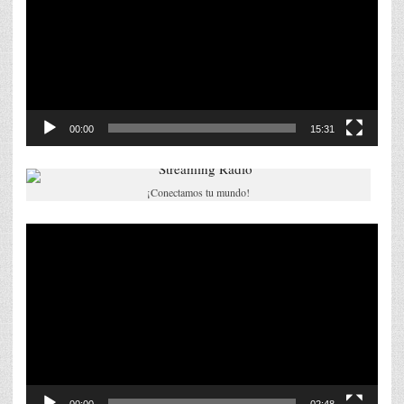
00:00
15:31
¡Conectamos tu mundo!
Reproductor
de
vídeo