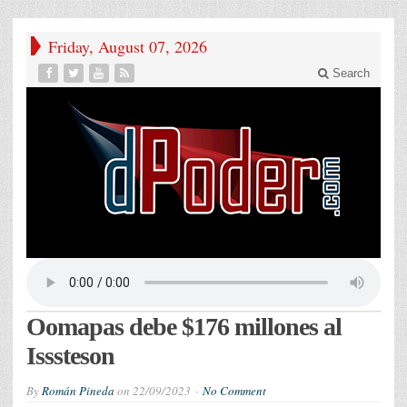
Friday, August 07, 2026
Search
Oomapas debe $176 millones al
Isssteson
By
Román Pineda
on
22/09/2023
No Comment