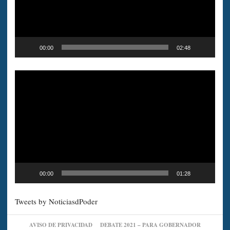
00:00
02:48
Reproductor
de
vídeo
00:00
01:28
Tweets by NoticiasdPoder
AVISO DE PRIVACIDAD
DEBATE 2021 – PARA GOBERNADOR