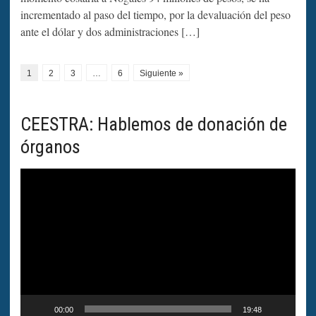
incrementado al paso del tiempo, por la devaluación del peso
ante el dólar y dos administraciones […]
1
2
3
…
6
Siguiente »
CEESTRA: Hablemos de donación de
órganos
Reproductor
de
vídeo
00:00
19:48