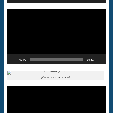
Reproductor
de
vídeo
00:00
15:31
¡Conectamos tu mundo!
Reproductor
de
vídeo