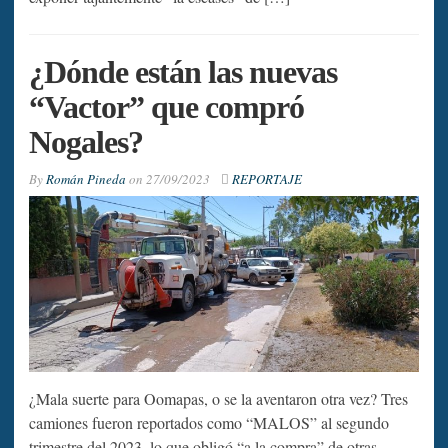
¿Dónde están las nuevas
“Vactor” que compró
Nogales?
By
Román Pineda
on
27/09/2023
REPORTAJE
¿Mala suerte para Oomapas, o se la aventaron otra vez? Tres
camiones fueron reportados como “MALOS” al segundo
trimestre del 2023, lo que obligó “a la compra” de otras