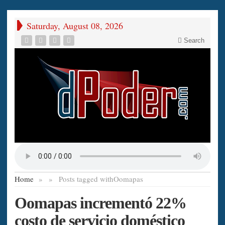
Saturday, August 08, 2026
Search
Home
»
»
Posts tagged with
Oomapas
Oomapas incrementó 22%
costo de servicio doméstico