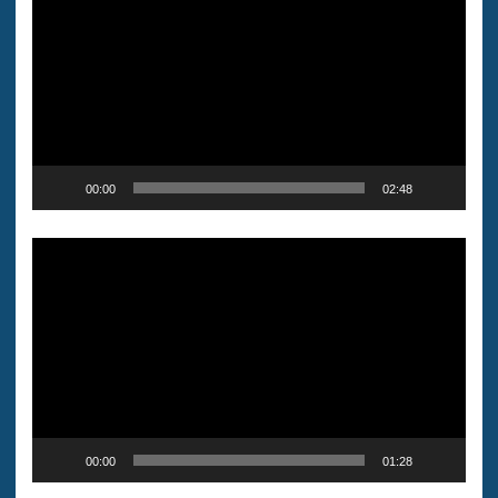
vídeo
00:00
02:48
Reproductor
de
vídeo
00:00
01:28