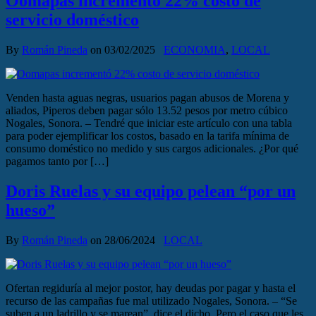
Oomapas incrementó 22% costo de
servicio doméstico
By
Román Pineda
on
03/02/2025
ECONOMIA
,
LOCAL
Venden hasta aguas negras, usuarios pagan abusos de Morena y
aliados, Piperos deben pagar sólo 13.52 pesos por metro cúbico
Nogales, Sonora. – Tendré que iniciar este artículo con una tabla
para poder ejemplificar los costos, basado en la tarifa mínima de
consumo doméstico no medido y sus cargos adicionales. ¿Por qué
pagamos tanto por […]
Doris Ruelas y su equipo pelean “por un
hueso”
By
Román Pineda
on
28/06/2024
LOCAL
Ofertan regiduría al mejor postor, hay deudas por pagar y hasta el
recurso de las campañas fue mal utilizado Nogales, Sonora. – “Se
suben a un ladrillo y se marean”, dice el dicho. Pero el caso que les