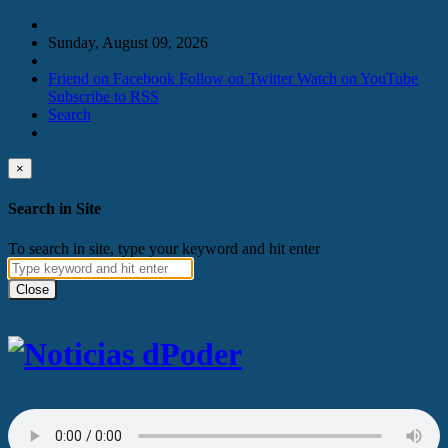
Sunday, August 09, 2026
Friend on Facebook
Follow on Twitter
Watch on YouTube
Subscribe to RSS
Search
×
Search in Site
To search in site, type your keyword and hit enter
Close