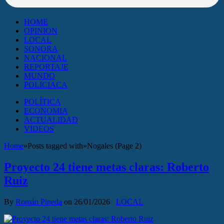
HOME
OPINION
LOCAL
SONORA
NACIONAL
REPORTAJE
MUNDO
POLICIACA
POLÍTICA
ECONOMIA
ACTUALIDAD
VIDEOS
Home
»
Posts tagged with
»
Nogales (Page 2)
Proyecto 24 tiene metas claras: Roberto
Ruiz
By
Román Pineda
on
26/01/2026
LOCAL