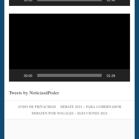
Reproductor
de
vídeo
00:00
01:28
Tweets by NoticiasdPoder
AVISO DE PRIVACIDAD
DEBATE 2021 – PARA GOBERNADOR
DEBATEN POR NOGALES – ELECCIONES 2021