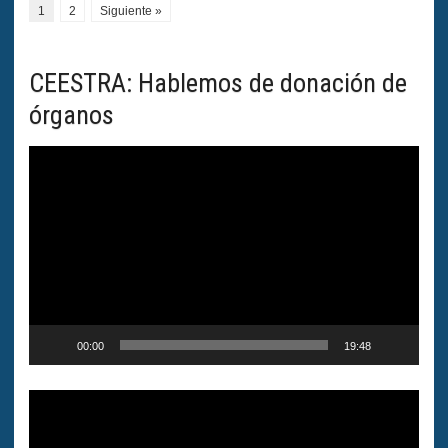
1
2
Siguiente »
CEESTRA: Hablemos de donación de
órganos
Reproductor
de
vídeo
00:00
19:48
Reproductor
de
vídeo